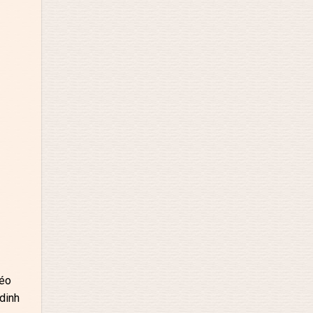
béo
dinh