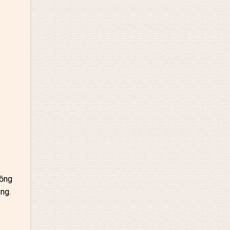
hồng
ng.