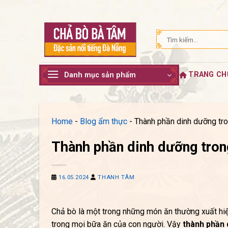
Bỏ
qua
nội
Tìm
dung
kiếm:
TRANG CH
Danh mục sản phẩm
Home
-
Blog ẩm thực
-
Thành phần dinh dưỡng tro
Thành phần dinh dưỡng tron
16.05.2024
THANH TÂM
Chả bò là một trong những món ăn thường xuất hiện 
trong mọi bữa ăn của con người. Vậy
thành phần 