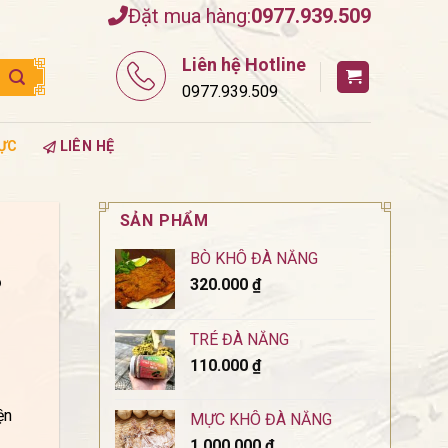
Đặt mua hàng:
0977.939.509
Liên hệ Hotline
0977.939.509
ỰC
LIÊN HỆ
SẢN PHẨM
BÒ KHÔ ĐÀ NẴNG
?
320.000
₫
TRÉ ĐÀ NẴNG
110.000
₫
ện
MỰC KHÔ ĐÀ NẴNG
1.000.000
₫