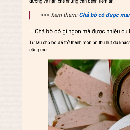
dưỡng và hạn chế những căn bệnh tiềm ẩn.
>>> Xem thêm:
Chả bò có được man
– Chả bò có gì ngon mà được nhiều du 
Từ lâu chả bò đã trở thành món ăn thu hút du khác
cũng mê.