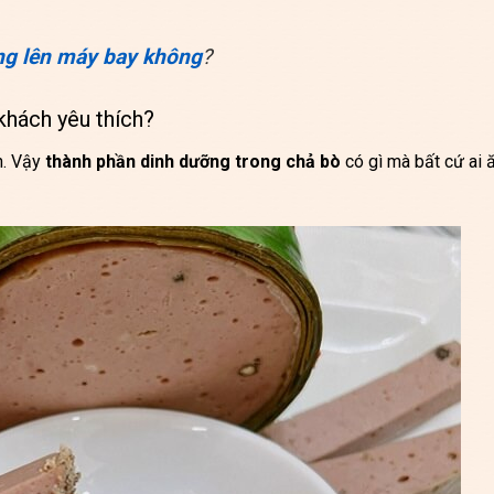
g lên máy bay không
?
khách yêu thích?
h. Vậy
thành phần dinh dưỡng trong chả bò
có gì mà bất cứ ai 