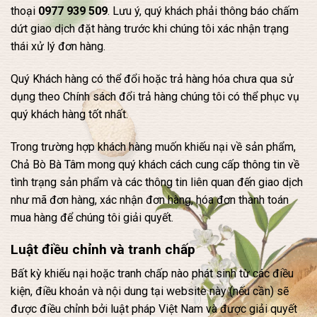
thoại
0977 939 509
. Lưu ý, quý khách phải thông báo chấm
dứt giao dịch đặt hàng trước khi chúng tôi xác nhận trạng
thái xử lý đơn hàng.
Quý Khách hàng có thể đổi hoặc trả hàng hóa chưa qua sử
dụng theo Chính sách đổi trả hàng chúng tôi có thể phục vụ
quý khách hàng tốt nhất.
Trong trường hợp khách hàng muốn khiếu nại về sản phẩm,
Chả Bò Bà Tâm mong quý khách cách cung cấp thông tin về
tình trạng sản phẩm và các thông tin liên quan đến giao dịch
như mã đơn hàng, xác nhận đơn hàng, hóa đơn thanh toán
mua hàng để chúng tôi giải quyết.
Luật điều chỉnh và tranh chấp
Bất kỳ khiếu nại hoặc tranh chấp nào phát sinh từ các điều
kiện, điều khoản và nội dung tại website này (nếu cần) sẽ
được điều chỉnh bởi luật pháp Việt Nam và được giải quyết