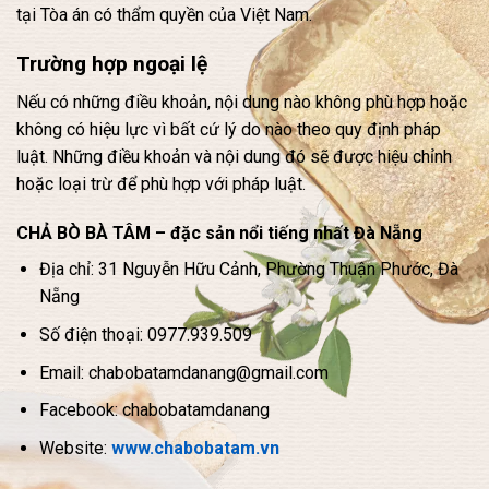
tại Tòa án có thẩm quyền của Việt Nam.
Trường hợp ngoại lệ
Nếu có những điều khoản, nội dung nào không phù hợp hoặc
không có hiệu lực vì bất cứ lý do nào theo quy định pháp
luật. Những điều khoản và nội dung đó sẽ được hiệu chỉnh
hoặc loại trừ để phù hợp với pháp luật.
CHẢ BÒ BÀ TÂM – đặc sản nổi tiếng nhất Đà Nẵng
Địa chỉ: 31 Nguyễn Hữu Cảnh, Phường Thuận Phước, Đà
Nẵng
Số điện thoại: 0977.939.509
Email: chabobatamdanang@gmail.com
Facebook: chabobatamdanang
Website:
www.chabobatam.vn