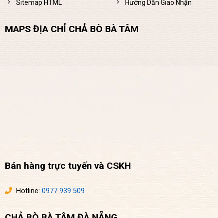
Sitemap HTML
Hướng Dẫn Giao Nhận
MAPS ĐỊA CHỈ CHẢ BÒ BÀ TÂM
Bán hàng trực tuyến và CSKH
Hotline:
0977 939 509
CHẢ BÒ BÀ TÂM ĐÀ NẴNG