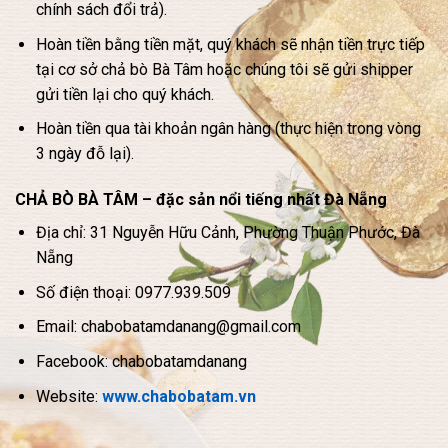
chính sách đổi trả).
Hoàn tiền bằng tiền mặt, quý khách sẽ nhận tiền trực tiếp
tại cơ sở chả bò Bà Tâm hoặc chúng tôi sẽ gửi shipper
gửi tiền lại cho quý khách.
Hoàn tiền qua tài khoản ngân hàng (thực hiện trong vòng
3 ngày đỗ lại).
CHẢ BÒ BÀ TÂM – đặc sản nổi tiếng nhất Đà Nẵng
Địa chỉ: 31 Nguyễn Hữu Cảnh, Phường Thuận Phước, Đà
Nẵng
Số điện thoại: 0977.939.509
Email: chabobatamdanang@gmail.com
Facebook: chabobatamdanang
Website:
www.chabobatam.vn