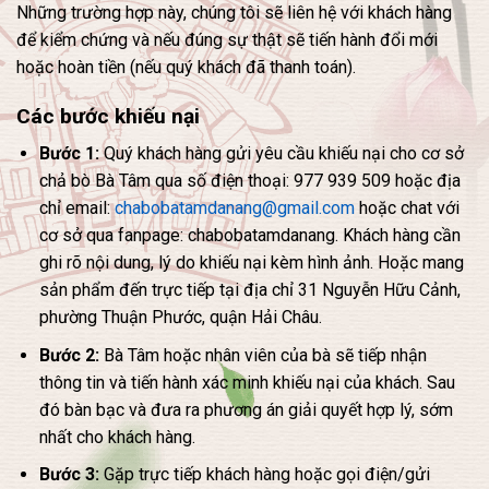
Những trường hợp này, chúng tôi sẽ liên hệ với khách hàng
để kiểm chứng và nếu đúng sự thật sẽ tiến hành đổi mới
hoặc hoàn tiền (nếu quý khách đã thanh toán).
Các bước khiếu nại
Bước 1:
Quý khách hàng gửi yêu cầu khiếu nại cho cơ sở
chả bò Bà Tâm qua số điện thoại: 977 939 509 hoặc địa
chỉ email:
chabobatamdanang@gmail.com
hoặc chat với
cơ sở qua fanpage: chabobatamdanang. Khách hàng cần
ghi rõ nội dung, lý do khiếu nại kèm hình ảnh. Hoặc mang
sản phẩm đến trực tiếp tại địa chỉ 31 Nguyễn Hữu Cảnh,
phường Thuận Phước, quận Hải Châu.
Bước 2:
Bà Tâm hoặc nhân viên của bà sẽ tiếp nhận
thông tin và tiến hành xác minh khiếu nại của khách. Sau
đó bàn bạc và đưa ra phương án giải quyết hợp lý, sớm
nhất cho khách hàng.
Bước 3:
Gặp trực tiếp khách hàng hoặc gọi điện/gửi