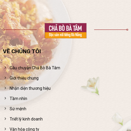
VỀ CHÚNG TÔI
Câu chuyện Chả Bò Bà Tâm
Giới thiệu chung
Nhận diện thương hiệu
Tầm nhìn
Sứ mệnh
Triết lý kinh doanh
Văn hóa công ty