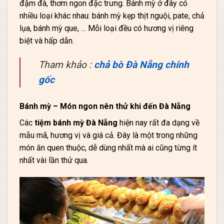
đậm đà, thơm ngon đặc trưng. Bánh mỳ ở đây có
nhiều loại khác nhau: bánh mỳ kẹp thịt nguội, pate, chả
lụa, bánh mỳ que, … Mỗi loại đều có hương vị riêng
biệt và hấp dẫn.
Tham khảo :
chả bò Đà Nẵng chính
gốc
Bánh mỳ – Món ngon nên thử khi đến Đà Nẵng
Các
tiệm bánh mỳ Đà Nẵng
hiện nay rất đa dạng về
mẫu mã, hương vị và giá cả. Đây là một trong những
món ăn quen thuộc, dễ dùng nhất mà ai cũng từng ít
nhất vài lần thử qua.