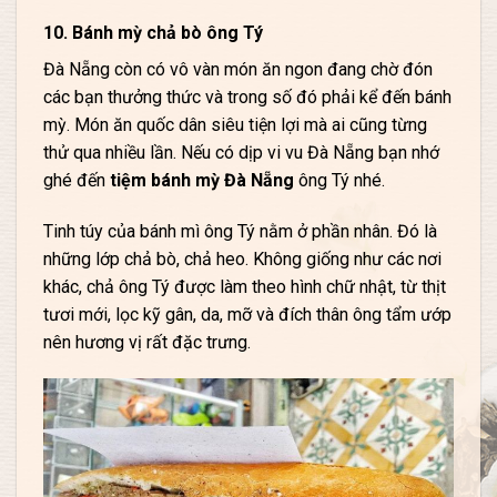
10. Bánh mỳ chả bò ông Tý
Đà Nẵng còn có vô vàn món ăn ngon đang chờ đón
các bạn thưởng thức và trong số đó phải kể đến bánh
mỳ. Món ăn quốc dân siêu tiện lợi mà ai cũng từng
thử qua nhiều lần. Nếu có dịp vi vu Đà Nẵng bạn nhớ
ghé đến
tiệm bánh mỳ Đà Nẵng
ông Tý nhé.
Tinh túy của bánh mì ông Tý nằm ở phần nhân. Đó là
những lớp chả bò, chả heo. Không giống như các nơi
khác, chả ông Tý được làm theo hình chữ nhật, từ thịt
tươi mới, lọc kỹ gân, da, mỡ và đích thân ông tẩm ướp
nên hương vị rất đặc trưng.