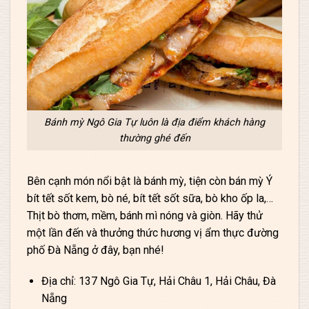
Bánh mỳ Ngô Gia Tự luôn là địa điểm khách hàng
thường ghé đến
Bên cạnh món nổi bật là bánh mỳ, tiện còn bán mỳ Ý
bít tết sốt kem, bò né, bít tết sốt sữa, bò kho ốp la,…
Thịt bò thơm, mềm, bánh mì nóng và giòn. Hãy thử
một lần đến và thưởng thức hương vị ẩm thực đường
phố Đà Nẵng ở đây, bạn nhé!
Địa chỉ: 137 Ngô Gia Tự, Hải Châu 1, Hải Châu, Đà
Nẵng