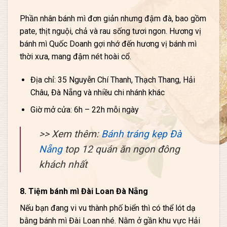
Phần nhân bánh mì đơn giản nhưng đậm đà, bao gồm
pate, thịt nguội, chả và rau sống tươi ngon. Hương vị
bánh mì Quốc Doanh gợi nhớ đến hương vị bánh mì
thời xưa, mang đậm nét hoài cổ.
Địa chỉ: 35 Nguyễn Chí Thanh, Thạch Thang, Hải
Châu, Đà Nẵng và nhiều chi nhánh khác
Giờ mở cửa: 6h – 22h mỗi ngày
>> Xem thêm:
Bánh tráng kẹp Đà
Nẵng
top 12 quán ăn ngon đông
khách nhất
8. Tiệm bánh mì Đài Loan Đà Nẵng
Nếu bạn đang vi vu thành phố biển thì có thể lót dạ
bằng bánh mì Đài Loan nhé. Nằm ở gần khu vực Hải