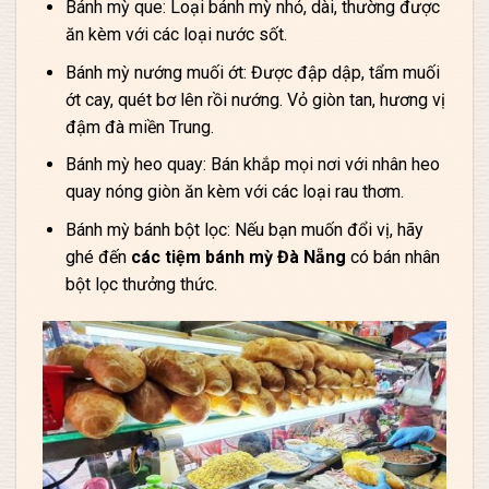
Bánh mỳ que: Loại bánh mỳ nhỏ, dài, thường được
ăn kèm với các loại nước sốt.
Bánh mỳ nướng muối ớt: Được đập dập, tẩm muối
ớt cay, quét bơ lên rồi nướng. Vỏ giòn tan, hương vị
đậm đà miền Trung.
Bánh mỳ heo quay: Bán khắp mọi nơi với nhân heo
quay nóng giòn ăn kèm với các loại rau thơm.
Bánh mỳ bánh bột lọc: Nếu bạn muốn đổi vị, hãy
ghé đến
các tiệm bánh mỳ Đà Nẵng
có bán nhân
bột lọc thưởng thức.