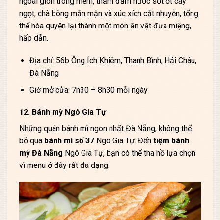
ngoài giòn trong mềm, thấm đẫm nước sốt ớt cay
ngọt, chà bông mằn mặn và xúc xích cắt nhuyễn, tổng
thể hòa quyện lại thành một món ăn vặt đưa miệng,
hấp dẫn.
Địa chỉ: 56b Ông Ích Khiêm, Thanh Bình, Hải Châu,
Đà Nẵng
Giờ mở cửa: 7h30 – 8h30 mỗi ngày
12. Bánh mỳ Ngô Gia Tự
Những quán bánh mì ngon nhất Đà Nẵng, không thể
bỏ qua
bánh mì số 37
Ngô Gia Tự. Đến
tiệm bánh
mỳ Đà Nẵng
Ngô Gia Tự, bạn có thể tha hồ lựa chọn
vì menu ở đây rất đa dạng.