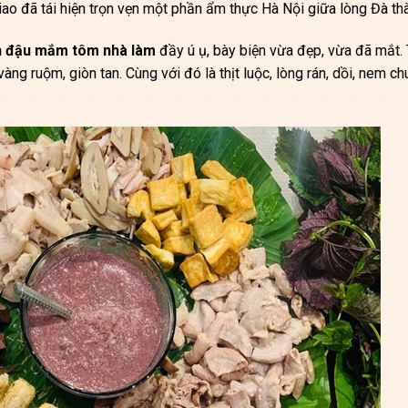
ao đã tái hiện trọn vẹn một phần ẩm thực Hà Nội giữa lòng Đà th
n đậu mắm tôm nhà làm
đầy ú ụ, bày biện vừa đẹp, vừa đã mắt.
 ruộm, giòn tan. Cùng với đó là thịt luộc, lòng rán, dồi, nem ch