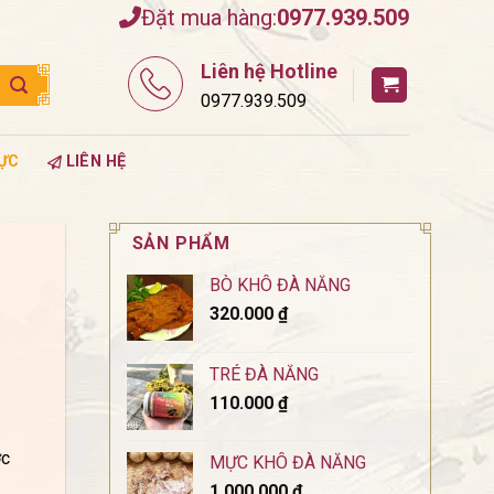
Đặt mua hàng:
0977.939.509
Liên hệ Hotline
0977.939.509
ỰC
LIÊN HỆ
SẢN PHẨM
BÒ KHÔ ĐÀ NẴNG
320.000
₫
TRÉ ĐÀ NẴNG
110.000
₫
ợc
MỰC KHÔ ĐÀ NẴNG
1.000.000
₫