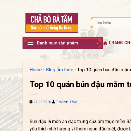
Bỏ
qua
nội
Tìm
dung
kiếm:
TRANG CH
Danh mục sản phẩm
Home
-
Blog ẩm thực
-
Top 10 quán bún đậu mắm 
Top 10 quán bún đậu mắm t
21.02.2025
THANH TÂM
Bún đậu là món ăn đặc trưng của ẩm thực miền B
yêu thích nhờ hương vị thơm ngon đặc biệt, được b