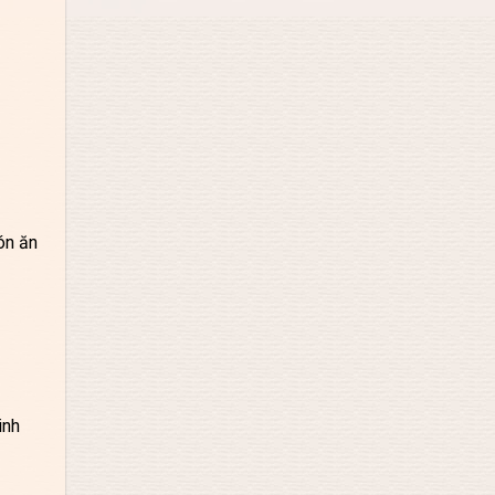
ón ăn
inh