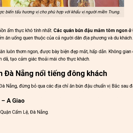
biến tấu hương vị cho phù hợp với khẩu vị người miền Trung.
ồn ẩm thực khó tính nhất.
Các
quán bún đậu mắm tôm ngon ở
iểm ăn uống quen thuộc của cả người dân địa phương và du khách.
 ăn luôn thơm ngon, được bày biện đẹp mắt, hấp dẫn. Không gian
 dã, tạo cảm giác thoải mái cho thực khách.
 Đà Nẵng nổi tiếng đông khách
Đà Nẵng, đừng bỏ qua các địa chỉ ăn bún đậu chuẩn vị Bắc sau đ
 – A Giao
, Quận Cẩm Lệ, Đà Nẵng.