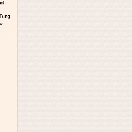
ành.
 Từng
ua