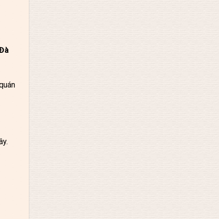
 Đà
 quán
ây.