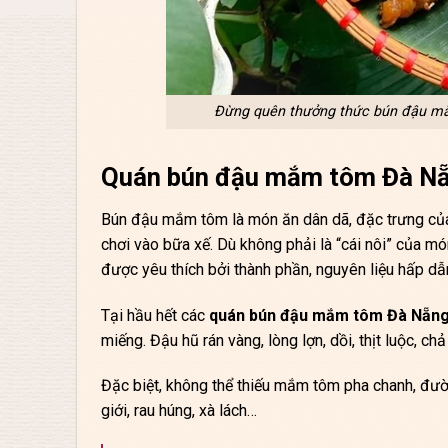
Đừng quên thưởng thức bún đậu mắm
Quán bún đậu mắm tôm Đà Nẵn
Bún đậu mắm tôm là món ăn dân dã, đặc trưng củ
chơi vào bữa xế. Dù không phải là “cái nôi” của m
được yêu thích bởi thành phần, nguyên liệu hấp dẫ
Tại hầu hết các
quán bún đậu mắm tôm Đà Nẵn
miếng. Đậu hũ rán vàng, lòng lợn, dồi, thịt luộc, c
Đặc biệt, không thể thiếu mắm tôm pha chanh, đường
giới, rau húng, xà lách…