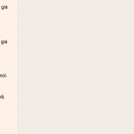
 giá
 giá
nói
sẽ,