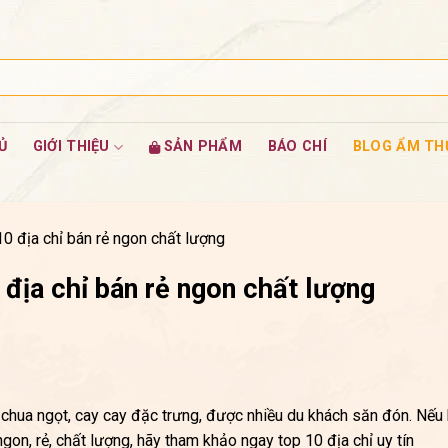
Ủ
GIỚI THIỆU
SẢN PHẨM
BÁO CHÍ
BLOG ẨM TH
 địa chỉ bán rẻ ngon chất lượng
địa chỉ bán rẻ ngon chất lượng
chua ngọt, cay cay đặc trưng, được nhiều du khách săn đón. Nếu
gon, rẻ, chất lượng, hãy tham khảo ngay top 10 địa chỉ uy tín