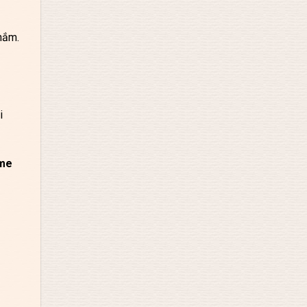
hắm.
i
me