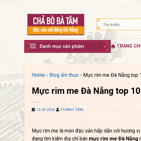
Bỏ
qua
nội
Tìm
dung
kiếm:
TRANG CH
Danh mục sản phẩm
Home
-
Blog ẩm thực
-
Mực rim me Đà Nẵng top 10
Mực rim me Đà Nẵng top 10 
13.02.2025
THANH TÂM
Mực rim me là món đặc sản hấp dẫn với hương vị 
đang tìm kiếm địa chỉ bán
mực rim me Đà Nẵng
n