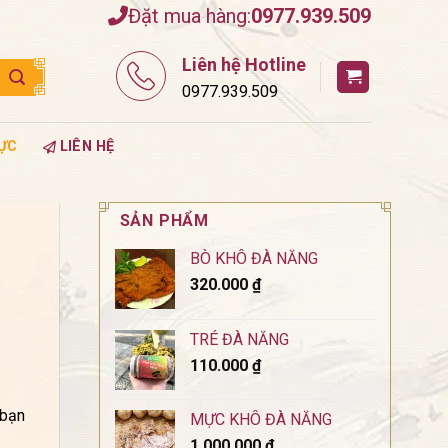
Đặt mua hàng:
0977.939.509
Liên hệ Hotline
0977.939.509
ỰC
LIÊN HỆ
SẢN PHẨM
BÒ KHÔ ĐÀ NẴNG
320.000
₫
TRÉ ĐÀ NẴNG
110.000
₫
 bạn
MỰC KHÔ ĐÀ NẴNG
1.000.000
₫