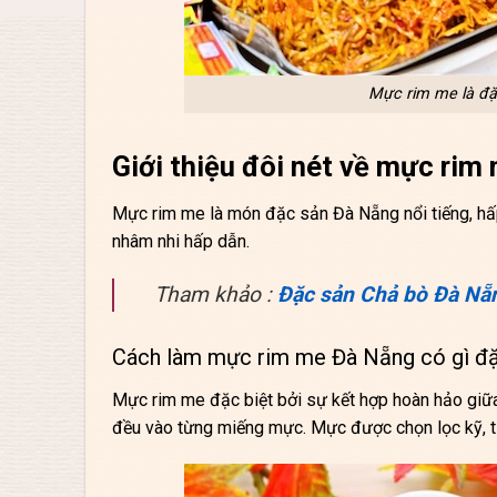
Mực rim me là đặ
Giới thiệu đôi nét về mực ri
Mực rim me là món đặc sản Đà Nẵng nổi tiếng, hấp
nhâm nhi hấp dẫn.
Tham khảo :
Đặc sản Chả bò Đà Nẵ
Cách làm mực rim me Đà Nẵng có gì đặ
Mực rim me đặc biệt bởi sự kết hợp hoàn hảo giữa
đều vào từng miếng mực. Mực được chọn lọc kỹ, tươ