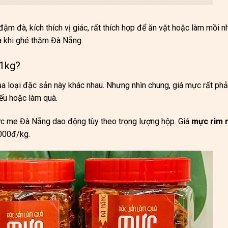
m đà, kích thích vị giác, rất thích hợp để ăn vặt hoặc làm mồi n
à khi ghé thăm Đà Nẵng.
 1kg?
ủa loại đặc sản này khác nhau. Nhưng nhìn chung, giá mực rất phả
ếu hoặc làm quà.
c me Đà Nẵng dao động tùy theo trọng lượng hộp. Giá
mực rim 
000đ/kg.