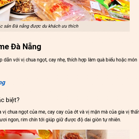
c sản Đà nẵng được du khách ưu thích
m me Đà Nẵng
 dẫn với vị chua ngọt, cay nhẹ, thích hợp làm quà biếu hoặc món
ng
c biệt?
 vị chua ngọt của me, cay cay của ớt và vị mặn mà của gia vị th
i ngon, rim chín tới giúp giữ được độ dai giòn tự nhiên.