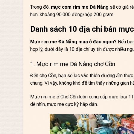
Trong đó,
mực cơm rim me Đà Nẵng
sẽ có giá r
hơn, khoảng 90.000 đồng/hộp 200 gram.
Danh sách 10 địa chỉ bán mự
Mực rim me Đà Nẵng mua ở đâu ngon?
Nếu bạn
hợp lý, dưới đây là 10 địa chỉ uy tín được nhiều ng
1. Mực rim me Đà Nẵng chợ Cồn
Đến chợ Cồn, bạn sẽ lạc vào thiên đường ẩm thực
chung. Vì vậy, không khó để tìm thấy những gian 
Mực rim me
ở Chợ Cồn luôn cung cấp mực loại 1 
dễ nhìn, mực me cực kỳ hấp dẫn.