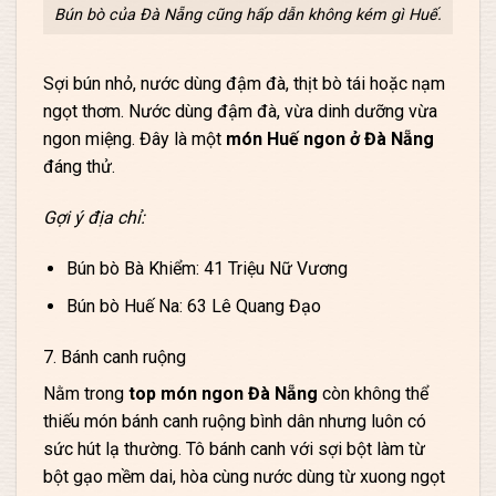
Bún bò của Đà Nẵng cũng hấp dẫn không kém gì Huế.
Sợi bún nhỏ, nước dùng đậm đà, thịt bò tái hoặc nạm
ngọt thơm. Nước dùng đậm đà, vừa dinh dưỡng vừa
ngon miệng. Đây là một
món Huế ngon ở Đà Nẵng
đáng thử.
Gợi ý địa chỉ:
Bún bò Bà Khiểm: 41 Triệu Nữ Vương
Bún bò Huế Na: 63 Lê Quang Đạo
7. Bánh canh ruộng
Nằm trong
top món ngon Đà Nẵng
còn không thể
thiếu món bánh canh ruộng bình dân nhưng luôn có
sức hút lạ thường. Tô bánh canh với sợi bột làm từ
bột gạo mềm dai, hòa cùng nước dùng từ xuong ngọt