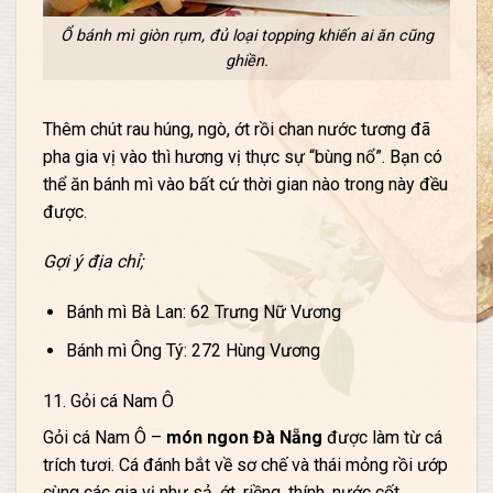
Ổ bánh mì giòn rụm, đủ loại topping khiến ai ăn cũng
ghiền.
Thêm chút rau húng, ngò, ớt rồi chan nước tương đã
pha gia vị vào thì hương vị thực sự “bùng nổ”. Bạn có
thể ăn bánh mì vào bất cứ thời gian nào trong này đều
được.
Gợi ý địa chỉ;
Bánh mì Bà Lan: 62 Trưng Nữ Vương
Bánh mì Ông Tý: 272 Hùng Vương
11. Gỏi cá Nam Ô
Gỏi cá Nam Ô –
món ngon Đà Nẵng
được làm từ cá
trích tươi. Cá đánh bắt về sơ chế và thái mỏng rồi ướp
cùng các gia vị như sả, ớt, riềng, thính, nước cốt