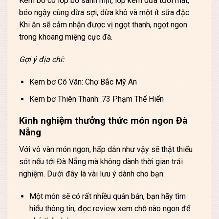
Kem bơ có lớp bơ sánh mịn, lớp kem dừa tươi mát,
béo ngậy cùng dừa sợi, dừa khô và một ít sữa đặc.
Khi ăn sẽ cảm nhận được vị ngọt thanh, ngọt ngon
trong khoang miệng cực đã.
Gợi ý địa chỉ:
Kem bơ Cô Vân: Chợ Bắc Mỹ An
Kem bơ Thiên Thanh: 73 Phạm Thế Hiển
Kinh nghiệm thưởng thức món ngon Đà
Nẵng
Với vô vàn món ngon, hấp dẫn như vậy sẽ thật thiếu
sót nếu tới Đà Nẵng mà không dành thời gian trải
nghiệm. Dưới đây là vài lưu ý dành cho bạn:
Một món sẽ có rất nhiều quán bán, bạn hãy tìm
hiểu thông tin, đọc review xem chỗ nào ngon để