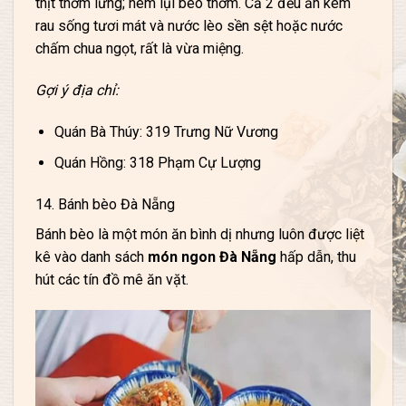
thịt thơm lừng; nem lụi béo thơm. Cả 2 đều ăn kèm
rau sống tươi mát và nước lèo sền sệt hoặc nước
chấm chua ngọt, rất là vừa miệng.
Gợi ý địa chỉ:
Quán Bà Thúy: 319 Trưng Nữ Vương
Quán Hồng: 318 Phạm Cự Lượng
14. Bánh bèo Đà Nẵng
Bánh bèo là một món ăn bình dị nhưng luôn được liệt
kê vào danh sách
món ngon Đà Nẵng
hấp dẫn, thu
hút các tín đồ mê ăn vặt.